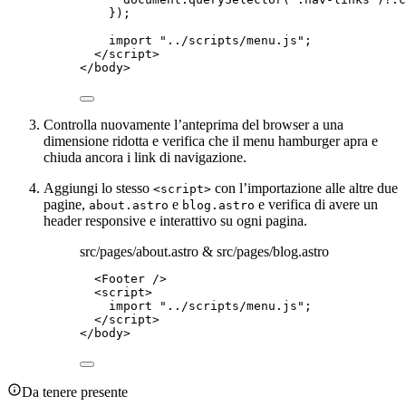
});
import
"
../scripts/menu.js
"
;
</
script
>
</
body
>
Controlla nuovamente l’anteprima del browser a una
dimensione ridotta e verifica che il menu hamburger apra e
chiuda ancora i link di navigazione.
Aggiungi lo stesso
con l’importazione alle altre due
<script>
pagine,
e
e verifica di avere un
about.astro
blog.astro
header responsive e interattivo su ogni pagina.
src/pages/about.astro & src/pages/blog.astro
<
Footer
 />
<
script
>
import
"
../scripts/menu.js
"
;
</
script
>
</
body
>
Da tenere presente