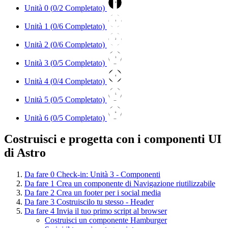
0
Unità 0 (
0
/2 Completato)
1
Unità 1 (
0
/6 Completato)
2
Unità 2 (
0
/6 Completato)
3
Unità 3 (
0
/5 Completato)
4
Unità 4 (
0
/4 Completato)
5
Unità 5 (
0
/5 Completato)
6
Unità 6 (
0
/5 Completato)
Costruisci e progetta con i componenti UI
di Astro
Da fare
0
Check-in: Unità 3 - Componenti
Da fare
1
Crea un componente di Navigazione riutilizzabile
Da fare
2
Crea un footer per i social media
Da fare
3
Costruiscilo tu stesso - Header
Da fare
4
Invia il tuo primo script al browser
Costruisci un componente Hamburger