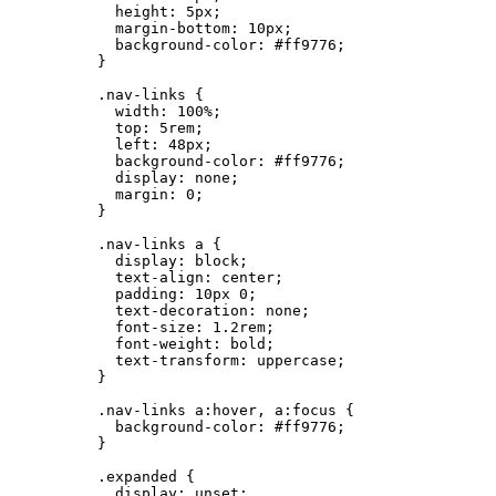
height
: 
5
px
;
margin-bottom
: 
10
px
;
background-color
: 
#
ff9776
;
}
.nav-links
 {
width
: 
100
%
;
top
: 
5
rem
;
left
: 
48
px
;
background-color
: 
#
ff9776
;
display
: 
none
;
margin
: 
0
;
}
.nav-links
a
 {
display
: 
block
;
text-align
: 
center
;
padding
: 
10
px
0
;
text-decoration
: 
none
;
font-size
: 
1.2
rem
;
font-weight
: 
bold
;
text-transform
: 
uppercase
;
}
.nav-links
a
:hover
, 
a
:focus
 {
background-color
: 
#
ff9776
;
}
.expanded
 {
display
: 
unset
;