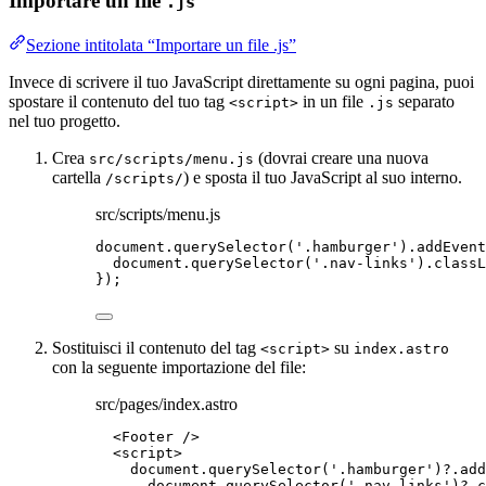
Importare un file
.js
Sezione intitolata “Importare un file .js”
Invece di scrivere il tuo JavaScript direttamente su ogni pagina, puoi
spostare il contenuto del tuo tag
in un file
separato
<script>
.js
nel tuo progetto.
Crea
(dovrai creare una nuova
src/scripts/menu.js
cartella
) e sposta il tuo JavaScript al suo interno.
/scripts/
src/scripts/menu.js
document
.
querySelector
(
'
.hamburger
'
)
.
addEvent
document
.
querySelector
(
'
.nav-links
'
)
.
classL
});
Sostituisci il contenuto del tag
su
<script>
index.astro
con la seguente importazione del file:
src/pages/index.astro
<
Footer
 />
<
script
>
document
.
querySelector
(
'
.hamburger
'
)
?.
add
document
.
querySelector
(
'
.nav-links
'
)
?.
c