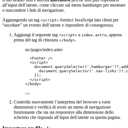
all’input dell’utente, come cliccare sul menu hamburger per mostrare
o nascondere i link di navigazione.
Aggiungendo un tag
fornisci JavaScript lato client per
<script>
“ascoltare” un evento dell’utente e rispondere di conseguenza.
Aggiungi il seguente tag
a
, appena
<script>
index.astro
prima del tag di chiusura
.
</body>
src/pages/index.astro
<
Footer
 />
<
script
>
document
.
querySelector
(
'
.hamburger
'
)
?.
add
document
.
querySelector
(
'
.nav-links
'
)
?.
c
});
</
script
>
</
body
>
Controlla nuovamente l’anteprima del browser a varie
dimensioni e verifica di avere un menu di navigazione
funzionante che sia sia responsive alla dimensione dello
schermo che risponda all’input dell’utente su questa pagina.