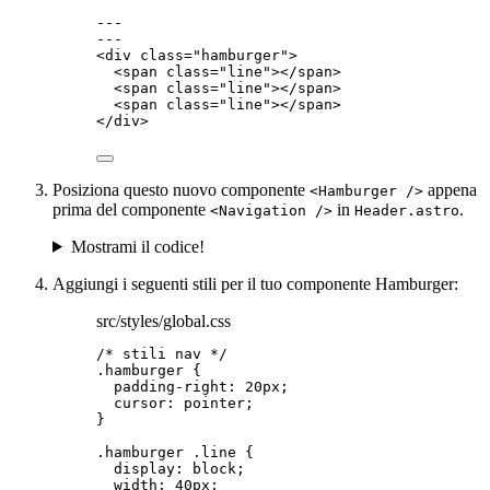
---
---
<
div
class
=
"
hamburger
"
>
<
span
class
=
"
line
"
></
span
>
<
span
class
=
"
line
"
></
span
>
<
span
class
=
"
line
"
></
span
>
</
div
>
Posiziona questo nuovo componente
appena
<Hamburger />
prima del componente
in
.
<Navigation />
Header.astro
Mostrami il codice!
Aggiungi i seguenti stili per il tuo componente Hamburger:
src/styles/global.css
/* stili nav */
.hamburger
 {
padding-right
: 
20
px
;
cursor
: 
pointer
;
}
.hamburger
.line
 {
display
: 
block
;
width
: 
40
px
;