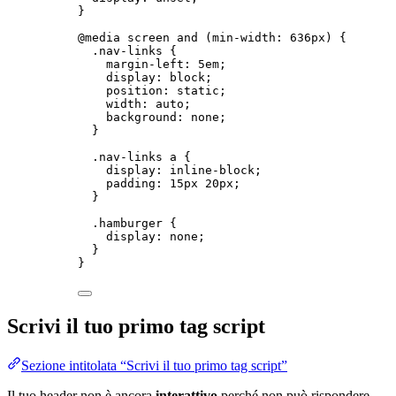
}
@media
screen
and
(
min-width
: 
636
px
)
 {
.nav-links
 {
margin-left
: 
5
em
;
display
: 
block
;
position
: 
static
;
width
: 
auto
;
background
: 
none
;
}
.nav-links
a
 {
display
: 
inline-block
;
padding
: 
15
px
20
px
;
}
.hamburger
 {
display
: 
none
;
}
}
Scrivi il tuo primo tag script
Sezione intitolata “Scrivi il tuo primo tag script”
Il tuo header non è ancora
interattivo
perché non può rispondere