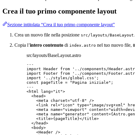
Crea il tuo primo componente layout
Sezione intitolata “Crea il tuo primo componente layout”
Crea un nuovo file nella posizione
src/layouts/BaseLayout
Copia l’
intero contenuto
di
nel tuo nuovo file,
index.astro
src/layouts/BaseLayout.astro
---
import
 Header 
from
'
../components/Header.astr
import
 Footer 
from
'
../components/Footer.astr
import
'
../styles/global.css
'
;
const 
pageTitle
 = 
"
Pagina iniziale
"
;
---
<
html
lang
=
"
it
"
>
<
head
>
<
meta
charset
=
"
utf-8
"
 />
<
link
rel
=
"
icon
"
type
=
"
image/svg+xml
"
hre
<
meta
name
=
"
viewport
"
content
=
"
width=devi
<
meta
name
=
"
generator
"
content
=
{
Astro
.
gen
<
title
>
{
pageTitle
}
</
title
>
</
head
>
<
body
>
<
Header
 />