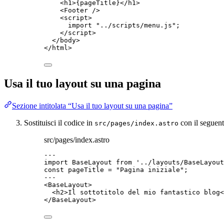
<
h1
>
{
pageTitle
}
</
h1
>
<
Footer
 />
<
script
>
import
"
../scripts/menu.js
"
;
</
script
>
</
body
>
</
html
>
Usa il tuo layout su una pagina
Sezione intitolata “Usa il tuo layout su una pagina”
Sostituisci il codice in
con il seguent
src/pages/index.astro
src/pages/index.astro
---
import
 BaseLayout 
from
'
../layouts/BaseLayout
const 
pageTitle
 = 
"
Pagina iniziale
"
;
---
<
BaseLayout
>
<
h2
>
Il sottotitolo del mio fantastico blog
<
</
BaseLayout
>