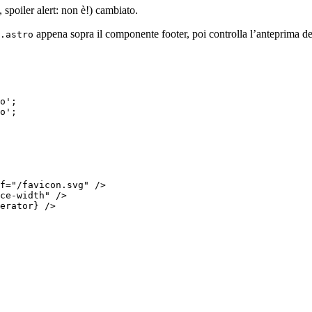
 spoiler alert: non è!) cambiato.
appena sopra il componente footer, poi controlla l’anteprima d
.astro
o
'
;
o
'
;
f
=
"
/favicon.svg
"
 />
ce-width
"
 />
erator
}
 />