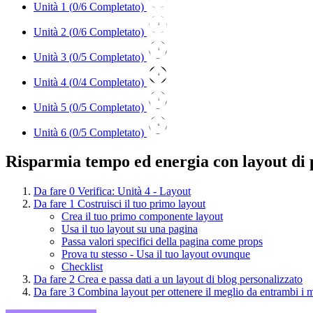
Unità 1 (
0
/6 Completato)
2
Unità 2 (
0
/6 Completato)
3
Unità 3 (
0
/5 Completato)
4
Unità 4 (
0
/4 Completato)
5
Unità 5 (
0
/5 Completato)
6
Unità 6 (
0
/5 Completato)
Risparmia tempo ed energia con layout di p
Da fare
0
Verifica: Unità 4 - Layout
Da fare
1
Costruisci il tuo primo layout
Crea il tuo primo componente layout
Usa il tuo layout su una pagina
Passa valori specifici della pagina come props
Prova tu stesso - Usa il tuo layout ovunque
Checklist
Da fare
2
Crea e passa dati a un layout di blog personalizzato
Da fare
3
Combina layout per ottenere il meglio da entrambi i 