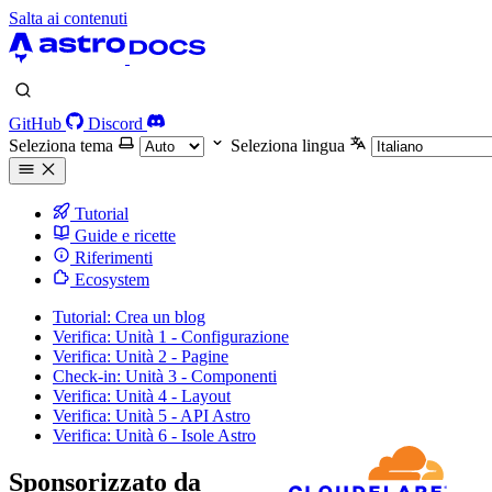
Salta ai contenuti
GitHub
Discord
Seleziona tema
Seleziona lingua
Tutorial
Guide e ricette
Riferimenti
Ecosystem
Tutorial: Crea un blog
Verifica: Unità 1 - Configurazione
Verifica: Unità 2 - Pagine
Check-in: Unità 3 - Componenti
Verifica: Unità 4 - Layout
Verifica: Unità 5 - API Astro
Verifica: Unità 6 - Isole Astro
Sponsorizzato da