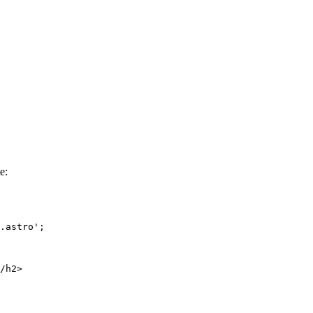
e:
.astro
'
;
/
h2
>