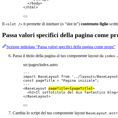
</
body
>
</
html
>
Il
ti permette di iniettare (o “slot in”)
contenuto figlio
scritt
<slot />
Passa valori specifici della pagina come pr
Sezione intitolata “Passa valori specifici della pagina come props”
Passa il titolo della pagina al tuo componente layout da
index.
src/pages/index.astro
---
import
 BaseLayout 
from
'
../layouts/BaseLayout
const 
pageTitle
 = 
"
Pagina iniziale
"
;
---
<
BaseLayout
pageTitle
=
{
pageTitle
}
>
<
h2
>
Il sottotitolo del mio fantastico blog
<
</
BaseLayout
>
Cambia lo script del tuo componente layout
BaseLayout.astr