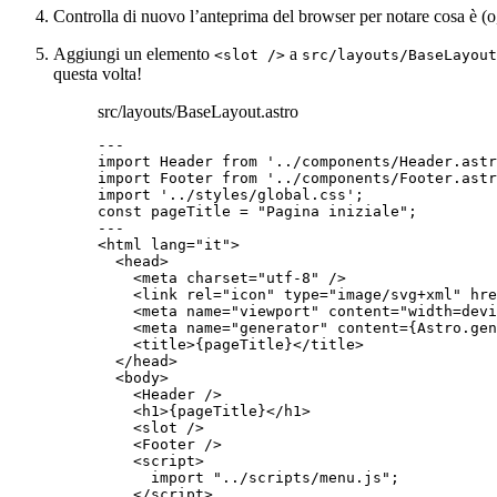
Controlla di nuovo l’anteprima del browser per notare cosa è (o,
Aggiungi un elemento
a
<slot />
src/layouts/BaseLayout
questa volta!
src/layouts/BaseLayout.astro
---
import
 Header 
from
'
../components/Header.astr
import
 Footer 
from
'
../components/Footer.astr
import
'
../styles/global.css
'
;
const 
pageTitle
 = 
"
Pagina iniziale
"
;
---
<
html
lang
=
"
it
"
>
<
head
>
<
meta
charset
=
"
utf-8
"
 />
<
link
rel
=
"
icon
"
type
=
"
image/svg+xml
"
hre
<
meta
name
=
"
viewport
"
content
=
"
width=devi
<
meta
name
=
"
generator
"
content
=
{
Astro
.
gen
<
title
>
{
pageTitle
}
</
title
>
</
head
>
<
body
>
<
Header
 />
<
h1
>
{
pageTitle
}
</
h1
>
<
slot
 />
<
Footer
 />
<
script
>
import
"
../scripts/menu.js
"
;
</
script
>