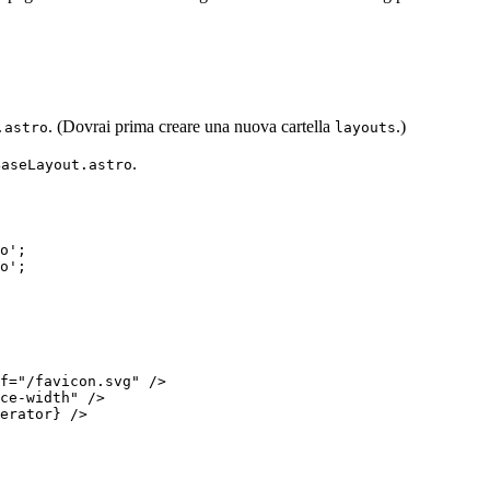
. (Dovrai prima creare una nuova cartella
.)
.astro
layouts
.
BaseLayout.astro
o
'
;
o
'
;
f
=
"
/favicon.svg
"
 />
ce-width
"
 />
erator
}
 />