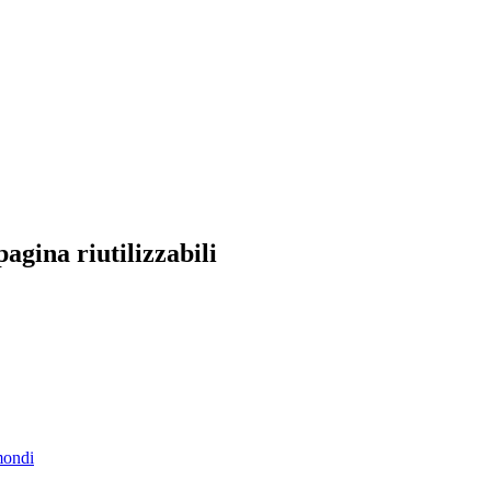
agina riutilizzabili
mondi