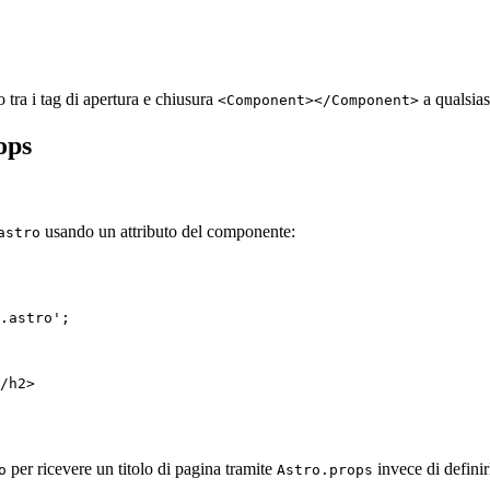
o tra i tag di apertura e chiusura
a qualsias
<Component></Component>
ops
usando un attributo del componente:
astro
.astro
'
;
/
h2
>
per ricevere un titolo di pagina tramite
invece di defini
o
Astro.props